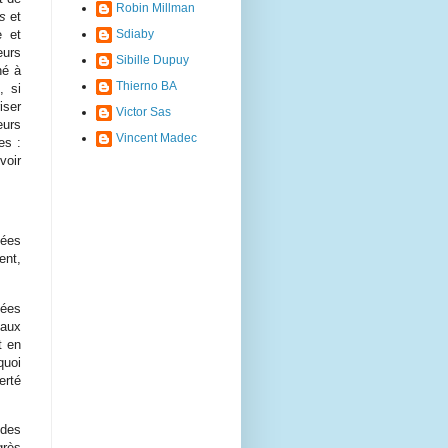
Robin Millman
es
et
e et
Sdiaby
eurs
Sibille Dupuy
né à
Thierno BA
, si
iser
Victor Sas
eurs
Vincent Madec
es :
voir
nées
ent,
nées
 aux
t en
quoi
erté
 des
grès