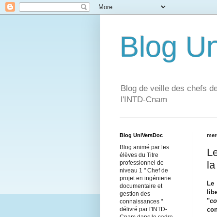
Blog U
Blog de veille des chefs d
l'INTD-Cnam
Blog UniVersDoc
mer
Blog animé par les
Le
élèves du Titre
la
professionnel de
niveau 1 " Chef de
projet en ingénierie
Le 
documentaire et
lib
gestion des
"
co
connaissances "
con
délivré par l'INTD-