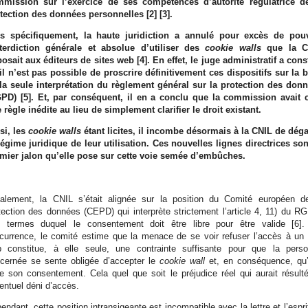
mission sur l’exercice de ses compétences d’autorité régulatrice d
tection des données personnelles [2] [3].
s spécifiquement, la haute juridiction a annulé pour excès de pou
nterdiction générale et absolue d’utiliser des
cookie walls
que la C
osait aux éditeurs de sites web [4]. En effet, le juge administratif a cons
il n’est pas possible de proscrire définitivement ces dispositifs sur la 
la seule interprétation du règlement général sur la protection des don
PD) [5]. Et, par conséquent, il en a conclu que la commission avait 
 règle inédite au lieu de simplement clarifier le droit existant.
si, les
cookie walls
étant licites, il incombe désormais à la CNIL de dég
régime juridique de leur utilisation. Ces nouvelles lignes directrices son
mier jalon qu’elle pose sur cette voie semée d’embûches.
tialement, la CNIL s’était alignée sur la position du Comité européen d
tection des données (CEPD) qui interprète strictement l’article 4, 11) du R
 termes duquel le consentement doit être libre pour être valide [6]
ccurrence, le comité estime que la menace de se voir refuser l’accès à un 
 constitue, à elle seule, une contrainte suffisante pour que la pers
cernée se sente obligée d’accepter le
cookie wall
et, en conséquence, qu’
ie son consentement. Cela quel que soit le préjudice réel qui aurait résult
ventuel déni d’accès.
endant, cette position intransigeante est incompatible avec la lettre et l’espri