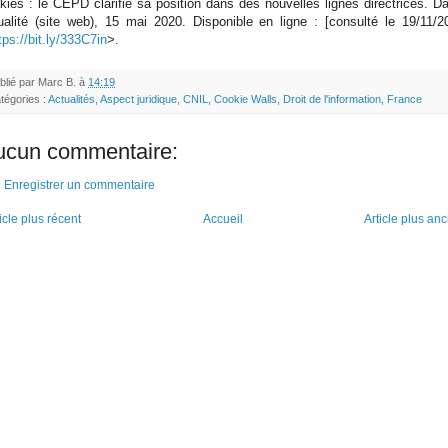
kies : le CEPD clarifie sa position dans des nouvelles lignes directrices. Da
ualité (site web), 15 mai 2020. Disponible en ligne : [consulté le 19/11/2
tps://bit.ly/333C7in
>.
blié par
Marc B.
à
14:19
tégories :
Actualités
,
Aspect juridique
,
CNIL
,
Cookie Walls
,
Droit de l'information
,
France
ucun commentaire:
Enregistrer un commentaire
icle plus récent
Accueil
Article plus an