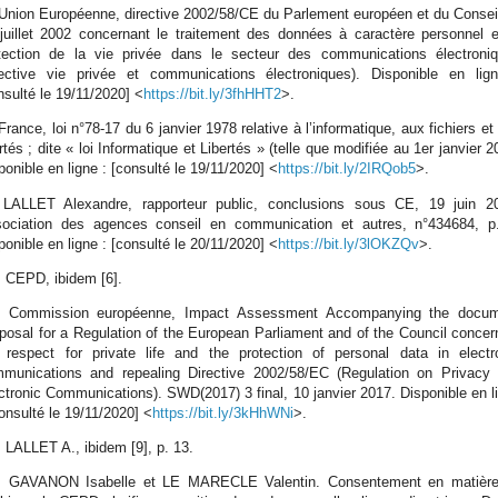
 Union Européenne, directive 2002/58/CE du Parlement européen et du Consei
juillet 2002 concernant le traitement des données à caractère personnel e
tection de la vie privée dans le secteur des communications électroni
rective vie privée et communications électroniques). Disponible en lig
nsulté le 19/11/2020] <
https://bit.ly/3fhHHT2
>.
 France, loi n°78-17 du 6 janvier 1978 relative à l’informatique, aux fichiers et
ertés ; dite « loi Informatique et Libertés » (telle que modifiée au 1er janvier 2
ponible en ligne : [consulté le 19/11/2020] <
https://bit.ly/2IRQob5
>.
 LALLET Alexandre, rapporteur public, conclusions sous CE, 19 juin 2
ociation des agences conseil en communication et autres, n°434684, p
ponible en ligne : [consulté le 20/11/2020] <
https://bit.ly/3lOKZQv
>.
] CEPD, ibidem [6].
] Commission européenne, Impact Assessment Accompanying the docu
posal for a Regulation of the European Parliament and of the Council concer
 respect for private life and the protection of personal data in electr
munications and repealing Directive 2002/58/EC (Regulation on Privacy
ctronic Communications). SWD(2017) 3 final, 10 janvier 2017. Disponible en l
consulté le 19/11/2020] <
https://bit.ly/3kHhWNi
>.
] LALLET A., ibidem [9], p. 13.
] GAVANON Isabelle et LE MARECLE Valentin. Consentement en matièr