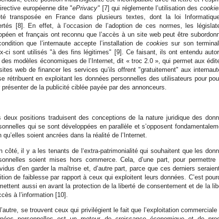
directive européenne dite "
ePrivacy"
[7] qui réglemente l’utilisation des
cooki
té transposée en France dans plusieurs textes, dont la loi Informatiqu
ertés [8]. En effet, à l’occasion de l’adoption de ces normes, les législat
opéen et français ont reconnu que l’accès à un site web peut être subordon
condition que l’internaute accepte l’installation de
cookies
sur son terminal
x-ci sont utilisés "à des fins légitimes" [9]. Ce faisant, ils ont entendu autor
n des modèles économiques de l’Internet, dit « troc 2.0 », qui permet aux édit
sites web de financer les services qu’ils offrent "gratuitement" aux internaut
 se rétribuent en exploitant les données personnelles des utilisateurs pour pou
r présenter de la publicité ciblée payée par des annonceurs.
 deux positions traduisent des conceptions de la nature juridique des don
sonnelles qui se sont développées en parallèle et s’opposent fondamentalem
n qu’elles soient ancrées dans la réalité de l’Internet.
n côté, il y a les tenants de l‘extra-patrimonialité qui souhaitent que les don
sonnelles soient mises hors commerce. Cela, d’une part, pour permettre
ividus d’en garder la maîtrise et, d’autre part, parce que ces derniers seraien
ition de faiblesse par rapport à ceux qui exploitent leurs données. C’est pour
 mettent aussi en avant la protection de la liberté de consentement et de la lib
ccès à l’information [10].
l’autre, se trouvent ceux qui privilégient le fait que l’exploitation commerciale
nées personnelles est un moteur de croissance économique et de pro