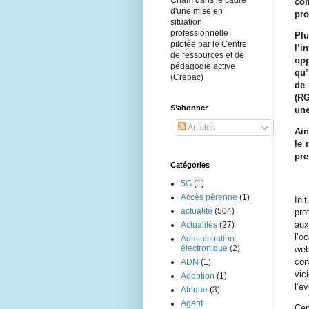
Cnam dans le cadre
com
d'une mise en
pro
situation
professionnelle
Plu
pilotée par le Centre
l’i
de ressources et de
opp
pédagogie active
qu’
(Crepac)
de 
(RG
S’abonner
une
Articles
Ain
le 
pre
Catégories
5G
(1)
Accès pérenne
(1)
Ini
actualité
(504)
pro
aux
Actualités
(27)
l’o
Administration
électronique
(2)
web
con
ADN
(1)
vic
Adoption
(1)
l’é
Afrique
(3)
Agent
Cep