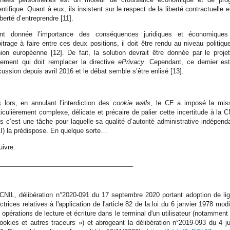
entifique. Quant à eux, ils insistent sur le respect de la liberté contractuelle e
liberté d’entreprendre [11].
nt donnée l’importance des conséquences juridiques et économique
rbitrage à faire entre ces deux positions, il doit être rendu au niveau politiqu
nion européenne [12]. De fait, la solution devrait être donnée par le proje
lement qui doit remplacer la directive
ePrivacy
. Cependant, ce dernier es
cussion depuis avril 2016 et le débat semble s’être enlisé [13].
 lors, en annulant l’interdiction des
cookie walls
, le CE a imposé la mis
ticulièrement complexe, délicate et précaire de palier cette incertitude à la C
s c’est une tâche pour laquelle sa qualité d’autorité administrative indépend
I) la prédispose. En quelque sorte…
uivre.
_____________________________________
 CNIL, délibération n°2020-091 du 17 septembre 2020 portant adoption de li
ectrices relatives à l'application de l'article 82 de la loi du 6 janvier 1978 modi
 opérations de lecture et écriture dans le terminal d'un utilisateur (notamment
ookies et autres traceurs ») et abrogeant la délibération n°2019-093 du 4 jui