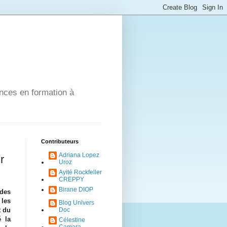
ances en formation à
Contributeurs
Adriana Lopez
r
Uroz
Ayité Rockfeller
CREPPY
Birane DIOP
des
 les
Blog Univers
t du
Doc
é la
Célestine