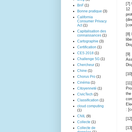
[7]
BnF
(1)
12 
Bonne pratique
(3)
pro
California
(di
Consumer Privacy
[co
Act
(1)
Capitalisation des
[8]
connaissances
(1)
lib
Cartographie
(3)
Dis
Certification
(1)
CES 2018
(1)
[9]
Challenge 5G
(1)
Ass
Dis
Chercheur
(1)
Chine
(1)
[10
Chorus Pro
(1)
Cinéma
(1)
[11
Pro
Citoyenneté
(1)
the
CivicTech
(2)
com
Classification
(1)
Ele
cloud computing
: [
(1)
CNIL
(9)
[12
Collecte
(1)
[13
Collecte de