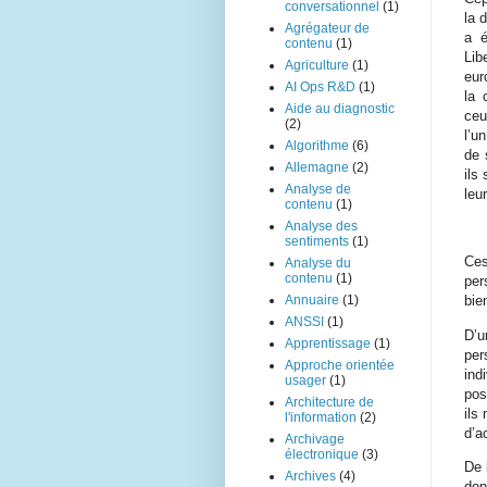
conversationnel
(1)
la 
Agrégateur de
a é
contenu
(1)
Lib
Agriculture
(1)
eur
AI Ops R&D
(1)
la 
Aide au diagnostic
ceu
(2)
l’u
Algorithme
(6)
de 
Allemagne
(2)
ils
Analyse de
leu
contenu
(1)
Analyse des
sentiments
(1)
Ces
Analyse du
contenu
(1)
per
Annuaire
(1)
bie
ANSSI
(1)
D’u
Apprentissage
(1)
per
Approche orientée
ind
usager
(1)
pos
Architecture de
ils
l'information
(2)
d’a
Archivage
électronique
(3)
De 
Archives
(4)
don