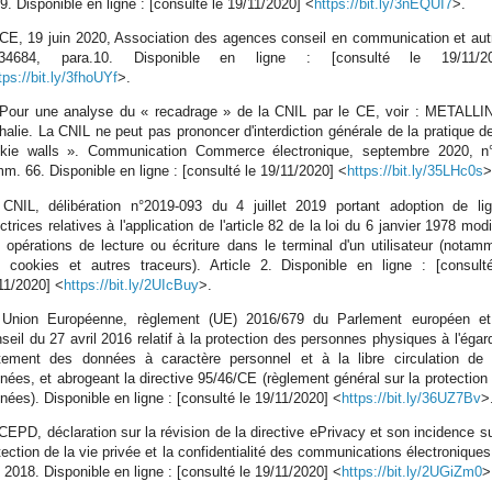
9. Disponible en ligne : [consulté le 19/11/2020] <
https://bit.ly/3nEQUI7
>.
 CE, 19 juin 2020, Association des agences conseil en communication et aut
434684, para.10. Disponible en ligne : [consulté le 19/11/20
tps://bit.ly/3fhoUYf
>.
 Pour une analyse du « recadrage » de la CNIL par le CE, voir : METALL
halie. La CNIL ne peut pas prononcer d'interdiction générale de la pratique d
kie walls ». Communication Commerce électronique, septembre 2020, n
m. 66. Disponible en ligne : [consulté le 19/11/2020] <
https://bit.ly/35LHc0s
>
 CNIL, délibération n°2019-093 du 4 juillet 2019 portant adoption de li
ectrices relatives à l'application de l'article 82 de la loi du 6 janvier 1978 modi
 opérations de lecture ou écriture dans le terminal d'un utilisateur (notam
 cookies et autres traceurs). Article 2. Disponible en ligne : [consult
11/2020] <
https://bit.ly/2UIcBuy
>.
 Union Européenne, règlement (UE) 2016/679 du Parlement européen e
seil du 27 avril 2016 relatif à la protection des personnes physiques à l'égar
itement des données à caractère personnel et à la libre circulation de
nées, et abrogeant la directive 95/46/CE (règlement général sur la protection
nées). Disponible en ligne : [consulté le 19/11/2020] <
https://bit.ly/36UZ7Bv
>
 CEPD, déclaration sur la révision de la directive ePrivacy et son incidence su
tection de la vie privée et la confidentialité des communications électroniques
 2018. Disponible en ligne : [consulté le 19/11/2020] <
https://bit.ly/2UGiZm0
>