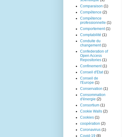
scientifique
(9)
Comparaison
(1)
Compétence
(2)
Compétence
professionnelle
(1)
Comportement
(1)
Comptabilité
(1)
Conduite du
changement
(1)
Confederation of
Open Access
Repositories
(1)
Confinement
(1)
Conseil d'Etat
(1)
Conseil de
l'Europe
(1)
Conservation
(1)
Consommation
d'énergie
(2)
Consortium
(1)
Cookie Walls
(2)
Cookies
(1)
coopération
(2)
Coronavirus
(1)
Covid-19
(8)