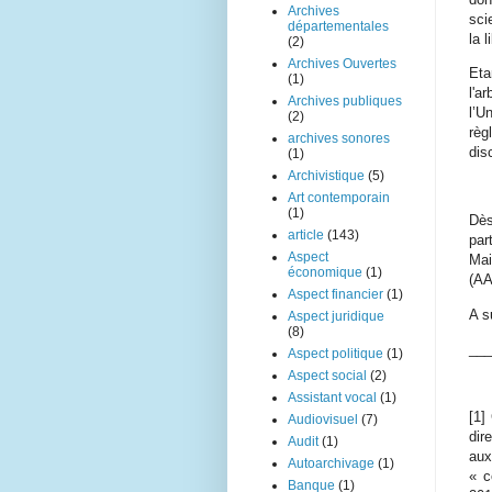
Archives
sci
départementales
la 
(2)
Archives Ouvertes
Eta
(1)
l'a
Archives publiques
l’U
(2)
règ
archives sonores
dis
(1)
Archivistique
(5)
Art contemporain
(1)
Dès
article
(143)
par
Aspect
Mai
économique
(1)
(AA
Aspect financier
(1)
A s
Aspect juridique
(8)
___
Aspect politique
(1)
Aspect social
(2)
Assistant vocal
(1)
[1]
Audiovisuel
(7)
dir
Audit
(1)
aux
Autoarchivage
(1)
« c
Banque
(1)