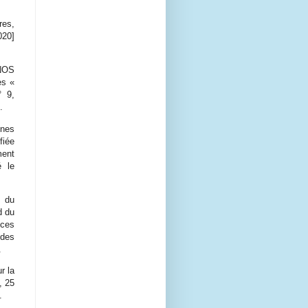
res,
20]
INOS
es «
° 9,
.
gnes
fiée
ment
é le
t du
d du
 ces
 des
.
r la
, 25
.