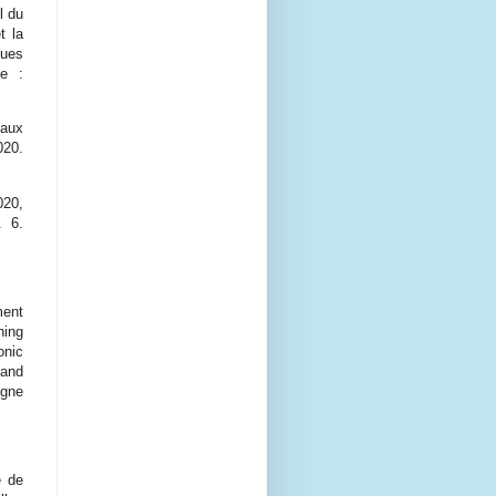
l du
t la
ques
ne :
 aux
020.
020,
. 6.
ment
ning
onic
 and
igne
e de