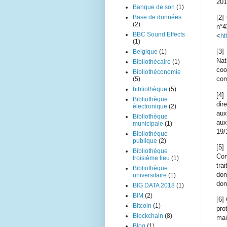
201
Banque de son
(1)
[2]
Base de données
(2)
n°
BBC Sound Effects
<
ht
(1)
[3]
Belgique
(1)
Nat
Bibliothécaire
(1)
coo
Bibliothéconomie
com
(5)
bibliothèque
(5)
[4]
Bibliothèque
dir
électronique
(2)
aux
Bibliothèque
aux
municipale
(1)
19/
Bibliothèque
publique
(2)
[5]
Bibliothèque
Con
troisième lieu
(1)
tra
Bibliothèque
don
universitaire
(1)
don
BIG DATA 2018
(1)
BIM
(2)
[6]
Bitcoin
(1)
pro
Blockchain
(8)
mai
Blog
(1)