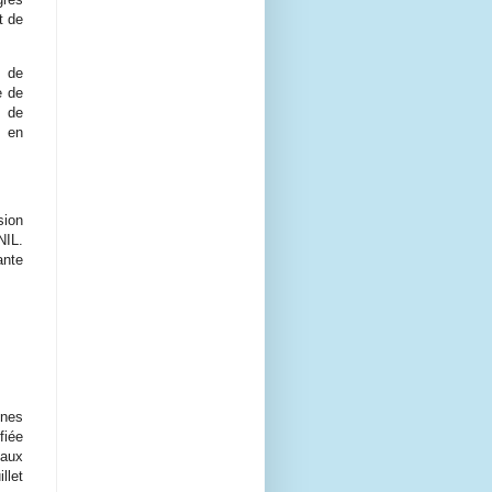
t de
s de
e de
t de
t en
sion
NIL.
ante
gnes
fiée
 aux
llet