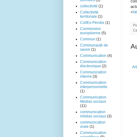
données
(1)
coo
collectivité
(1)
act
<
ht
Collectivité
territoriale
(1)
CollEx-Persée
(1)
Pu
Commission
Ca
européenne
(5)
Commun
(1)
A
Communauté de
savoir
(1)
Communication
(4)
Communication
électronique
(2)
Art
Communication
interne
(3)
Communication
interpersonnelle
(1)
Communication
Medias sociaux
(11)
communication
médias sociaux
(3)
communication
orale
(1)
Communication