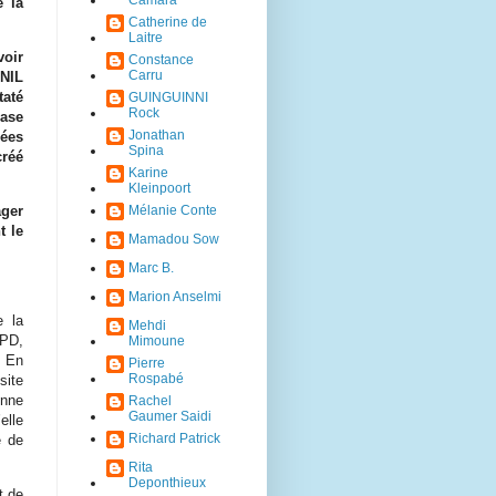
Camara
e la
Catherine de
Laitre
voir
Constance
Carru
NIL
taté
GUINGUINNI
Rock
base
Jonathan
nées
Spina
créé
Karine
Kleinpoort
Mélanie Conte
ager
t le
Mamadou Sow
Marc B.
Marion Anselmi
e la
Mehdi
GPD,
Mimoune
. En
Pierre
Rospabé
site
onne
Rachel
Gaumer Saidi
elle
Richard Patrick
é de
Rita
Deponthieux
t de